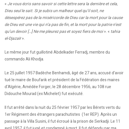
«
Je vous écris sans savoir si cette lettre sera la dernière et cela,
Dieu seul le sait. Si je subis un malheur quel qu’il soit, ne
désespérez pas de la miséricorde de Dieu car la mort pour la cause
de Dieu est une vie qui n’a pas de fin, et la mort pour la patrie n’est
qu’un devoir […] Ne me pleurez pas et soyez fiers de moi
». «
tahia
el-Djazaïr
».
Le même jour fut guillotiné Abdelkader Ferradj, membre du
commando Ali Khodja.
Le 25 juillet 1957 Badèche Benhamdi, âgé de 27 ans, accusé d’avoir
tué le maire de Boufarik et président de la Fédération des maires
d’Algérie, Amédée Forger, le 28 décembre 1956, au 108 rue
Didouche Mourad (ex Michelet) fut exécuté.
Il fut arrêté dans la nuit du 25 février 1957 par les Bérets verts du
1er Régiment des étrangers parachutistes (1er REP). Après un
passage à la Villa Susini, il fut écroué à la prison de Serkadji. Le 11
avril 1957, il fut jugé et condamné à mort. Il fut défendu par ma