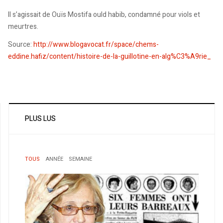
Il s’agissait de Ouïs Mostifa ould habib, condamné pour viols et
meurtres.
Source:
http://www.blogavocat.fr/space/chems-
eddine.hafiz/content/histoire-de-la-guillotine-en-alg%C3%A9rie_
PLUS LUS
TOUS
ANNÉE
SEMAINE