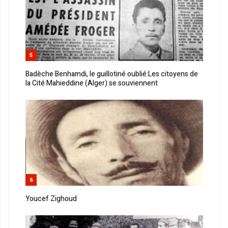
5
Badèche Benhamdi, le guillotiné oublié:Les citoyens de
la Cité Mahieddine (Alger) se souviennent
6
Youcef Zighoud