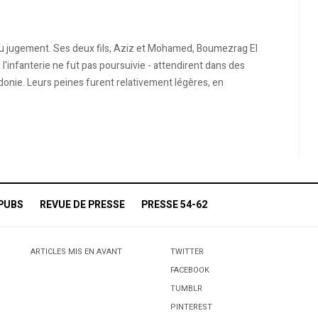
u jugement. Ses deux fils, Aziz et Mohamed, Boumezrag El
 l'infanterie ne fut pas poursuivie - attendirent dans des
édonie. Leurs peines furent relativement légères, en
PUBS
REVUE DE PRESSE
PRESSE 54-62
ARTICLES MIS EN AVANT
TWITTER
FACEBOOK
TUMBLR
PINTEREST