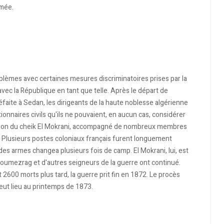
amée.
blèmes avec certaines mesures discriminatoires prises par la
ec la République en tant que telle. Après le départ de
éfaite à Sedan, les dirigeants de la haute noblesse algérienne
ionnaires civils qu'ils ne pouvaient, en aucun cas, considérer
ection du cheik El Mokrani, accompagné de nombreux membres
3). Plusieurs postes coloniaux français furent longuement
e des armes changea plusieurs fois de camp. El Mokrani, lui, est
Boumezrag et d'autres seigneurs de la guerre ont continué.
 2600 morts plus tard, la guerre prit fin en 1872. Le procès
 eut lieu au printemps de 1873.