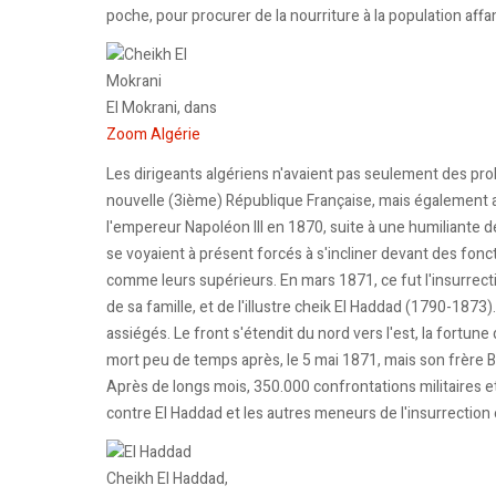
poche, pour procurer de la nourriture à la population aff
El Mokrani, dans
Zoom Algérie
Les dirigeants algériens n'avaient pas seulement des pro
nouvelle (3ième) République Française, mais également av
l'empereur Napoléon III en 1870, suite à une humiliante d
se voyaient à présent forcés à s'incliner devant des fonct
comme leurs supérieurs. En mars 1871, ce fut l'insurr
de sa famille, et de l'illustre cheik El Haddad (1790-187
assiégés. Le front s'étendit du nord vers l'est, la fortun
mort peu de temps après, le 5 mai 1871, mais son frère 
Après de longs mois, 350.000 confrontations militaires et
contre El Haddad et les autres meneurs de l'insurrection
Cheikh El Haddad,