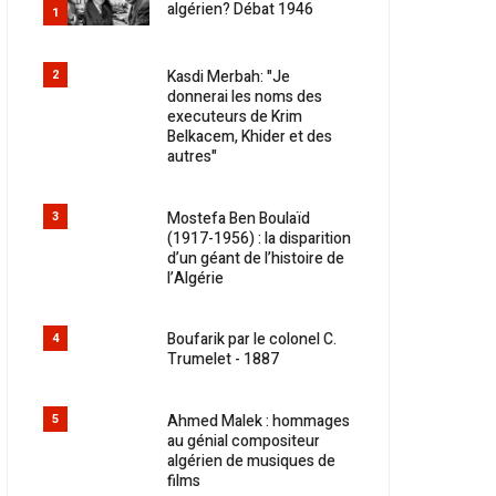
algérien? Débat 1946
1
Kasdi Merbah: "Je
2
donnerai les noms des
executeurs de Krim
Belkacem, Khider et des
autres"
Mostefa Ben Boulaïd
3
(1917-1956) : la disparition
d’un géant de l’histoire de
l’Algérie
Boufarik par le colonel C.
4
Trumelet - 1887
Ahmed Malek : hommages
5
au génial compositeur
algérien de musiques de
films