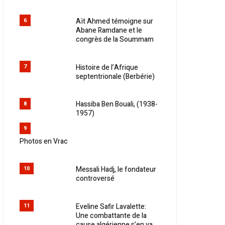
Aït Ahmed témoigne sur
6
Abane Ramdane et le
congrès de la Soummam
Histoire de l’Afrique
7
septentrionale (Berbérie)
Hassiba Ben Bouali, (1938-
8
1957)
9
Photos en Vrac
Messali Hadj, le fondateur
10
controversé
Eveline Safir Lavalette:
11
Une combattante de la
cause algérienne s’en va