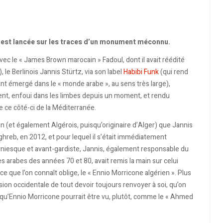
’est lancée sur les traces d’un monument méconnu.
avec le « James Brown marocain » Fadoul, dont il avait réédité
, le Berlinois Jannis Stürtz, via son label
Habibi Funk
(qui rend
t émergé dans le « monde arabe », au sens très large),
ument, enfoui dans les limbes depuis un moment, et rendu
de ce côté-ci de la Méditerranée.
en (et également Algérois, puisqu’originaire d’Alger) que Jannis
hreb, en 2012, et pour lequel il s’était immédiatement
niesque et avant-gardiste, Jannis, également responsable du
 arabes des années 70 et 80, avait remis la main sur celui
e que l’on connaît oblige, le « Ennio Morricone algérien ». Plus
ion occidentale de tout devoir toujours renvoyer à soi, qu’on
r qu’Ennio Morricone pourrait être vu, plutôt, comme le « Ahmed