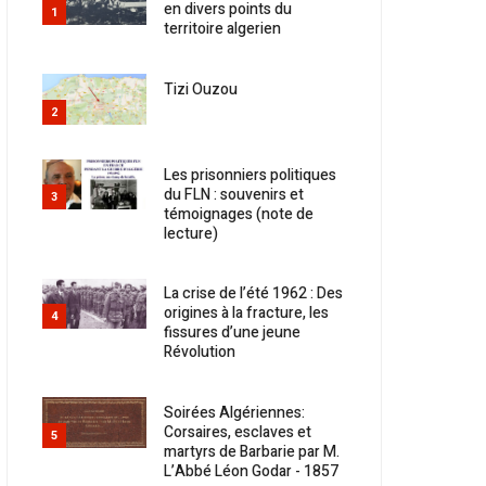
en divers points du
1
territoire algerien
Tizi Ouzou
2
Les prisonniers politiques
du FLN : souvenirs et
3
témoignages (note de
lecture)
La crise de l’été 1962 : Des
origines à la fracture, les
4
fissures d’une jeune
Révolution
Soirées Algériennes:
Corsaires, esclaves et
5
martyrs de Barbarie par M.
L’Abbé Léon Godar - 1857