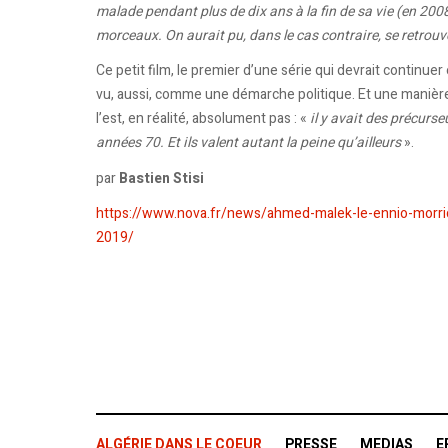
malade pendant plus de dix ans à la fin de sa vie (en 2008
morceaux. On aurait pu, dans le cas contraire, se retrou
Ce petit film, le premier d’une série qui devrait continuer
vu, aussi, comme une démarche politique. Et une manière 
l’est, en réalité, absolument pas : «
il y avait des précurs
années 70. Et ils valent autant la peine qu’ailleurs
».
par
Bastien Stisi
https://www.nova.fr/news/ahmed-malek-le-ennio-morri
2019/
ALGÉRIE DANS LE COEUR
PRESSE
MEDIAS
E