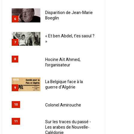
Disparition de Jean-Marie
Boeglin
6
« Et ben Abdel, t'es saoul ?
»
7
Hocine Aït Ahmed,
8
l'organisateur
La Belgique face à la
guerre d’Algérie
9
Colonel Amirouche
10
Sur les traces du passé -
11
Les arabes de Nouvelle-
Calédonie