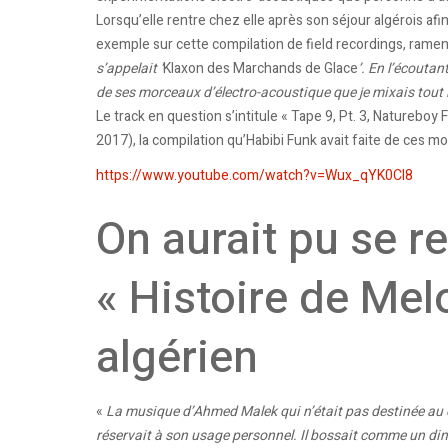
Lorsqu’elle rentre chez elle après son séjour algérois af
exemple sur cette compilation de field recordings, ramen
s’appelait ‘
Klaxon des Marchands de Glace
’. En l’écouta
de ses morceaux d’électro-acoustique que je mixais tout l
Le track en question s’intitule « Tape 9, Pt. 3, Natureboy F
2017), la compilation qu’Habibi Funk avait faite de ces mo
https://www.youtube.com/watch?v=Wux_qYK0Cl8
On aurait pu se r
« Histoire de Mel
algérien
«
La musique d’Ahmed Malek qui n’était pas destinée au ci
réservait à son usage personnel. Il bossait comme un dingu