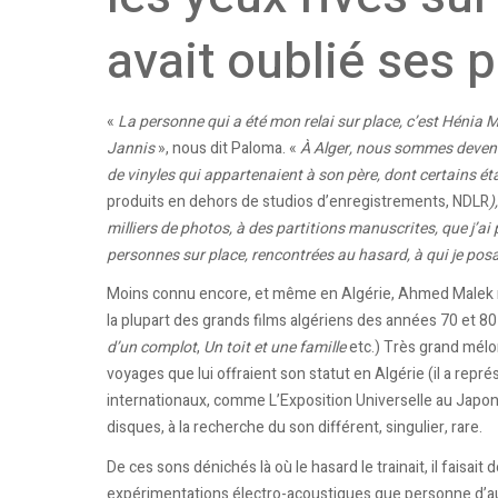
avait oublié ses 
«
La personne qui a été mon relai sur place, c’est
Hénia
Ma
Jannis
», nous dit Paloma. «
À Alger, nous sommes devenue
de vinyles qui appartenaient à son père, dont certains éta
produits en dehors de studios d’enregistrements, NDLR
)
milliers de photos, à des partitions manuscrites, que j’ai
personnes sur place, rencontrées au hasard, à qui je posai
Moins connu encore, et même en Algérie, Ahmed Malek n
la plupart des grands films algériens des années 70 et 80
d’un complot
,
Un toit et une famille
etc.) Très grand mélom
voyages que lui offraient son statut en Algérie (il a rep
internationaux, comme L’Exposition Universelle au Japon
disques, à la recherche du son différent, singulier, rare.
De ces sons dénichés là où le hasard le trainait, il faisai
expérimentations électro-acoustiques que personne d’autr