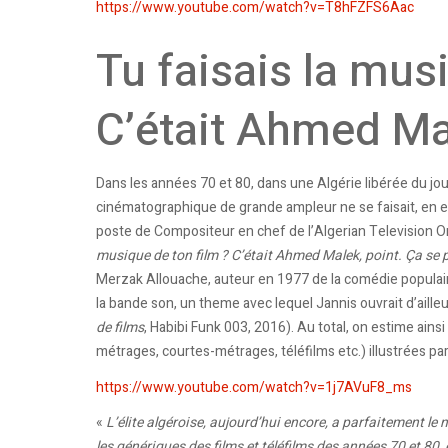
https://www.youtube.com/watch?v=T8hFZFS6Aac
Tu faisais la mus
C’était Ahmed Ma
Dans les années 70 et 80, dans une Algérie libérée du jo
cinématographique de grande ampleur ne se faisait, en 
poste de Compositeur en chef de l’Algerian Television Or
musique de ton film ? C’était Ahmed Malek, point. Ça s
Merzak Allouache, auteur en 1977 de la comédie popula
la bande son, un theme avec lequel Jannis ouvrait d’ailleu
de films
, Habibi Funk 003, 2016). Au total, on estime ain
métrages, courtes-métrages, téléfilms etc.) illustrées par 
https://www.youtube.com/watch?v=1j7AVuF8_ms
«
L’élite algéroise, aujourd’hui encore, a parfaitement l
les génériques des films et téléfilms des années 70 et 80,