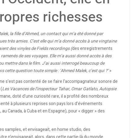
propres richesses
lek, la fille d’Ahmed, un contact qui m’a été donné par
s très amies. C’est elle qui m’a donné accès à une vingtaine
ient des vinyles de Fields recordings (
des enregistrements
, ramenés de ses voyages. Elle m’a aussi donné accès à des
 pu mettre dans le film. J’ai aussi interrogé beaucoup de
s cette question toute simple : ‘Ahmed Malek, c’est qui ?’
»
e s’est pas contenté de se faire l’accompagnateur sonore de
 (
Les Vacances de l’inspecteur Tahar
,
Omar Gatlato
,
Autopsie
ane, doté d’une curiosité rare, il a profité des nombreux
résenté à plusieurs reprises son pays lors d’événements
, au Canada, à Cuba et en Espagne), pour « digger » des
t des samples, et envisageait, en home studio, des
e n’envisageait, alors, dans cette partie-là du monde.