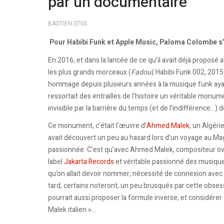
par un documentaire
BASTIEN STISI
Pour Habibi Funk et Apple Music, Paloma Colombe s
En 2016, et dans la lancée de ce qu’il avait déjà proposé 
les plus grands morceaux (
Fadoul
, Habibi Funk 002, 2015)
hommage depuis plusieurs années à la musique funk ayan
ressortait des entrailles de l’histoire un véritable mon
invisible par la barrière du temps (et de l’indifférence…) 
Ce monument, c’était l’œuvre d’
Ahmed Malek
, un Algéri
avait découvert un peu au hasard lors d’un voyage au Mag
passionnée. C’est qu’avec Ahmed Malek, compositeur ov
label
Jakarta Records
et véritable passionné des musiques
qu’on allait devoir nommer, nécessité de connexion avec c
tard, certains noteront, un peu brusqués par cette obsess
pourrait aussi proposer la formule inverse, et considére
Malek italien »…