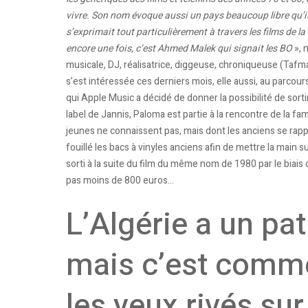
vivre. Son nom évoque aussi un pays beaucoup libre qu’il 
s’exprimait tout particulièrement à travers les films de la 
encore une fois, c’est Ahmed Malek qui signait les BO
», 
musicale, DJ, réalisatrice, diggeuse, chroniqueuse (Taf
s’est intéressée ces derniers mois, elle aussi, au parcou
qui Apple Music a décidé de donner la possibilité de sort
label de Jannis, Paloma est partie à la rencontre de la fa
jeunes ne connaissent pas, mais dont les anciens se rappe
fouillé les bacs à vinyles anciens afin de mettre la main 
sorti à la suite du film du même nom de 1980 par le biais d
pas moins de 800 euros…
L’Algérie a un pa
mais c’est comme 
les yeux rivés sur