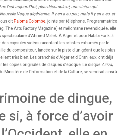
ne l’est aujourd’hui, plus décomplexé, une vision qui
Nouvelle Vague algérienne. Il y en a eu peu, mais il y en a eu, et
nous dit
Paloma Colombe
, jointe par téléphone. Programmatrice
mag, The Arts Factory Magazine) et mélomane revendiquée, elle
rs spectaculaire d’Ahmed Malek. À Alger et pour Habibi Funk, à
ir des capsules vidéos racontant les artistes exhumés par le
mille du compositeur, lancée sur la piste d’un géant que les plus
llent très bien. Les branchés d’Alger et d’Oran, eux, ont déjà
sur les copies originales de disques d’époque. Le disque
Aziza
,
u Ministère de l’Information et de la Culture, se vendrait ainsi à
trimoine de dingue,
si, à force d’avoir
 l’Occident, elle en