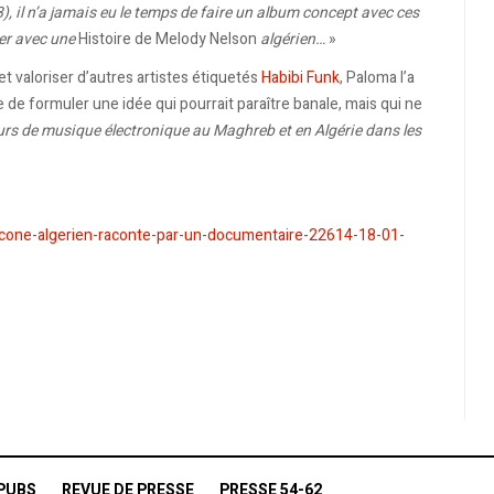
), il n’a jamais
eu le temps de faire un album concept avec ces
ver avec une
Histoire de Melody Nelson
algérien…
»
 et valoriser d’autres artistes étiquetés
Habibi Funk
, Paloma l’a
de formuler une idée qui pourrait paraître banale, mais qui ne
eurs de musique électronique au Maghreb et en Algérie dans les
cone-algerien-raconte-par-un-documentaire-22614-18-01-
PUBS
REVUE DE PRESSE
PRESSE 54-62