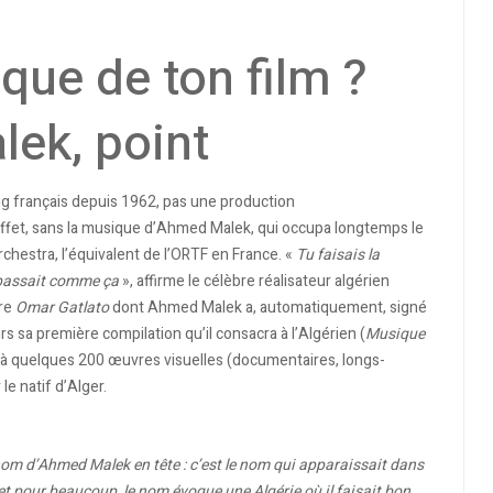
ique de ton film ?
lek, point
ug français depuis 1962, pas une production
effet, sans la musique d’Ahmed Malek, qui occupa longtemps le
chestra, l’équivalent de l’ORTF en France. «
Tu faisais la
e passait comme ça
», affirme le célèbre réalisateur algérien
ire
Omar Gatlato
dont Ahmed Malek a, automatiquement, signé
rs sa première compilation qu’il consacra à l’Algérien (
Musique
si à quelques 200 œuvres visuelles (documentaires, longs-
le natif d’Alger.
e nom d’Ahmed Malek en tête : c’est le nom qui apparaissait dans
 et pour beaucoup, le nom évoque une Algérie où il faisait bon