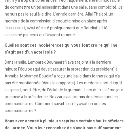
fait, il y a trop d’incohérences. Techniquement, il était impossible
de commettre un tel assassinat dans une salle, sans complicité. Je
ne suis pas le seul à le dire. L’année dernière, Allal Thalebi, un
membre de la commission d’enquête mise en place après
l’assassinat, avait déclaré publiquement que Boudiaf a été
assassiné par ceux qui l’avaient ramené.
Quelles sont ces incohérences qui vous font croire qu’il ne
s’agit pas d’un acte isolé ?
Dans la salle, Lembarek Boumaarafi avait rejoint à la dernière
minute l’équipe (qui devait assurer la protection du président) à
Annaba. Mohamed Boudiaf a reçu une balle dans le thorax qui n’a
pas été mentionnée (dans les rapports). Les médecins ont dit qu’il
s’agissait, peut-être, de l’éclat de la grenade. Lors du troisième jour
organisé à la présidence, Nezzar avait promis de démasquer les
commanditaires. Comment savait-il qu’il y avait un ou des
commanditaires ?
Vous avez accusé à plusieurs reprises certains hauts officiers
de l’armée. Vous leur reprochez de n’avoir pas suffisamment