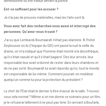
démissionné ou été traduit devant la justice.
Est-ce suffisant pour les accuser ?
Je n’ai pas de preuves matérielles, mais les faits sont là.
Vous avez fait des recherches vous aussi et interrogé des
personnes. Qu’avez-vous trouvé ?
J’ai su que Lembarek Boumaarafi n’était pas islamiste. À l’hôtel
Seybousse où ils (l’équipe du GIS) ont passé la nuit la veille du
drame, on m’a indiqué que l’homme était monté à la discothèque,
qu’il s’était saoulé et qu’il s’était bagarré. Dès leur arrivée, leur
responsable leur avait ordonné de rester dans leurs chambres et
de ne pas sortir. Boumaarafi lui avait répondu qu’ici, tout le monde
est responsable de lui-même. Comment pouvait-on mobiliser
quelqu’un comme lui pour la protection du président ?
Le chef de l’État était le dernier à être évacué de la salle. Trouvez-
vous cela normal ? Même si on me donne ce scénario pour un film,
je le refuserai tellement il ne peut pas tenir. En arrivant à Boufarik,