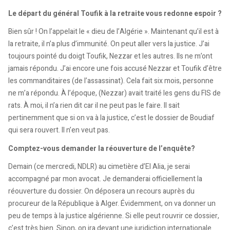
Le départ du général Toufik à la retraite vous redonne espoir ?
Bien sûr ! On l’appelait le « dieu de l’Algérie ». Maintenant qu’il est à
la retraite, il n’a plus d’immunité. On peut aller vers la justice. J’ai
toujours pointé du doigt Toufik, Nezzar et les autres. Ils ne m’ont
jamais répondu. J’ai encore une fois accusé Nezzar et Toufik d’être
les commanditaires (de l’assassinat). Cela fait six mois, personne
ne m’a répondu. À l’époque, (Nezzar) avait traité les gens du FIS de
rats. À moi, il n’a rien dit car il ne peut pas le faire. Il sait
pertinemment que si on va à la justice, c’est le dossier de Boudiaf
qui sera rouvert. Il n’en veut pas.
Comptez-vous demander la réouverture de l’enquête?
Demain (ce mercredi, NDLR) au cimetière d’El Alia, je serai
accompagné par mon avocat. Je demanderai officiellement la
réouverture du dossier. On déposera un recours auprès du
procureur de la République à Alger. Évidemment, on va donner un
peu de temps à la justice algérienne. Si elle peut rouvrir ce dossier,
c’est très bien. Sinon, on ira devant une juridiction internationale.