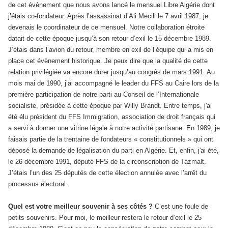
de cet évènement que nous avons lancé le mensuel Libre Algérie dont
j’étais co-fondateur. Après l’assassinat d’Ali Mecili le 7 avril 1987, je
devenais le coordinateur de ce mensuel. Notre collaboration étroite
datait de cette époque jusqu’à son retour d’exil le 15 décembre 1989.
J’étais dans l’avion du retour, membre en exil de l’équipe qui a mis en
place cet évènement historique. Je peux dire que la qualité de cette
relation privilégiée va encore durer jusqu’au congrès de mars 1991. Au
mois mai de 1990, j’ai accompagné le leader du FFS au Caire lors de la
première participation de notre parti au Conseil de l’Internationale
socialiste, présidée à cette époque par Willy Brandt. Entre temps, j'ai
été élu président du FFS Immigration, association de droit français qui
a servi à donner une vitrine légale à notre activité partisane. En 1989, je
faisais partie de la trentaine de fondateurs « constitutionnels » qui ont
déposé la demande de légalisation du parti en Algérie. Et, enfin, j'ai été,
le 26 décembre 1991, député FFS de la circonscription de Tazmalt.
J’étais l’un des 25 députés de cette élection annulée avec l’arrêt du
processus électoral.
Quel est votre meilleur souvenir à ses côtés ?
C’est une foule de
petits souvenirs. Pour moi, le meilleur restera le retour d’exil le 25