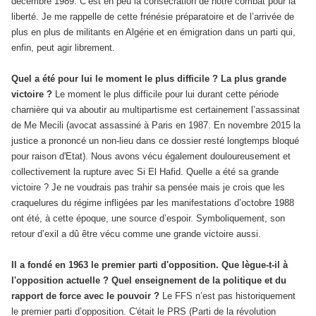
décembre 1989. C’est en peu la consécration de notre combat pour la
liberté. Je me rappelle de cette frénésie préparatoire et de l’arrivée de
plus en plus de militants en Algérie et en émigration dans un parti qui,
enfin, peut agir librement.
Quel a été pour lui le moment le plus difficile ? La plus grande
victoire ?
Le moment le plus difficile pour lui durant cette période
charnière qui va aboutir au multipartisme est certainement l’assassinat
de Me Mecili (avocat assassiné à Paris en 1987. En novembre 2015 la
justice a prononcé un non-lieu dans ce dossier resté longtemps bloqué
pour raison d'Etat). Nous avons vécu également douloureusement et
collectivement la rupture avec Si El Hafid. Quelle a été sa grande
victoire ? Je ne voudrais pas trahir sa pensée mais je crois que les
craquelures du régime infligées par les manifestations d’octobre 1988
ont été, à cette époque, une source d’espoir. Symboliquement, son
retour d’exil a dû être vécu comme une grande victoire aussi.
Il a fondé en 1963 le premier parti d'opposition. Que lègue-t-il à
l'opposition actuelle ? Quel enseignement de la politique et du
rapport de force avec le pouvoir ?
Le FFS n’est pas historiquement
le premier parti d’opposition. C'était le PRS (Parti de la révolution