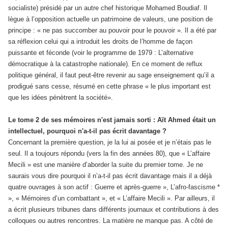
socialiste) présidé par un autre chef historique Mohamed Boudiaf. Il
lègue à l’opposition actuelle un patrimoine de valeurs, une position de
principe : « ne pas succomber au pouvoir pour le pouvoir ». Il a été par
sa réflexion celui qui a introduit les droits de l’homme de façon
puissante et féconde (voir le programme de 1979 : L’alternative
démocratique à la catastrophe nationale). En ce moment de reflux
politique général, il faut peut-être revenir au sage enseignement qu’il a
prodigué sans cesse, résumé en cette phrase « le plus important est
que les idées pénètrent la société».
Le tome 2 de ses mémoires n'est jamais sorti : Aït Ahmed était un
intellectuel, pourquoi n'a-t-il pas écrit davantage ?
Concernant la première question, je la lui ai posée et je n’étais pas le
seul. Il a toujours répondu (vers la fin des années 80), que « L’affaire
Mecili » est une manière d’aborder la suite du premier tome. Je ne
saurais vous dire pourquoi il n’a-t-il pas écrit davantage mais il a déjà
quatre ouvrages à son actif : Guerre et après-guerre », L’afro-fascisme *
», « Mémoires d’un combattant », et « L’affaire Mecili ». Par ailleurs, il
a écrit plusieurs tribunes dans différents journaux et contributions à des
colloques ou autres rencontres. La matière ne manque pas. A côté de