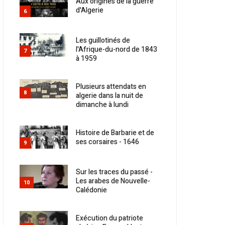
Aux origines de la guerre
d'Algerie
6
Les guillotinés de
l'Afrique-du-nord de 1843
7
à 1959
Plusieurs attendats en
8
algerie dans la nuit de
dimanche à lundi
Histoire de Barbarie et de
ses corsaires - 1646
9
Sur les traces du passé -
Les arabes de Nouvelle-
10
Calédonie
Exécution du patriote