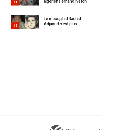
algérien Fernand Iveton
11
Le moudjahid Rachid
Adjaoud n’est plus
12