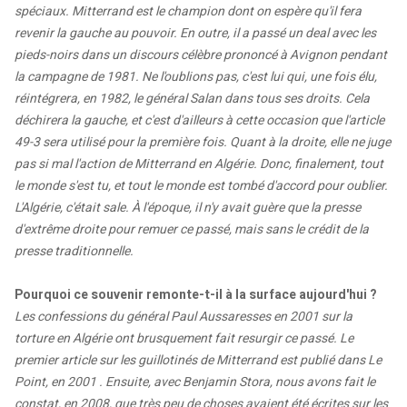
spéciaux. Mitterrand est le champion dont on espère qu'il fera
revenir la gauche au pouvoir. En outre, il a passé un deal avec les
pieds-noirs dans un discours célèbre prononcé à Avignon pendant
la campagne de 1981. Ne l'oublions pas, c'est lui qui, une fois élu,
réintégrera, en 1982, le général Salan dans tous ses droits. Cela
déchirera la gauche, et c'est d'ailleurs à cette occasion que l'article
49-3 sera utilisé pour la première fois. Quant à la droite, elle ne juge
pas si mal l'action de Mitterrand en Algérie. Donc, finalement, tout
le monde s'est tu, et tout le monde est tombé d'accord pour oublier.
L'Algérie, c'était sale. À l'époque, il n'y avait guère que la presse
d'extrême droite pour remuer ce passé, mais sans le crédit de la
presse traditionnelle.
Pourquoi ce souvenir remonte-t-il à la surface aujourd'hui ?
Les confessions du général Paul Aussaresses en 2001 sur la
torture en Algérie ont brusquement fait resurgir ce passé. Le
premier article sur les guillotinés de Mitterrand est publié dans Le
Point, en 2001 . Ensuite, avec Benjamin Stora, nous avons fait le
constat, en 2008, que très peu de choses avaient été écrites sur les