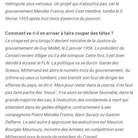
métropole, plus vertueux. Un projet qui n'aboutira pas, car le
gouvernement Mendès-France, dont il est membre, tombe le 5
février 1955 après huit mois d'exercice du pouvoir.
Comment va-t-il en arriver à faire couper des têtes ?
Le virage est pris lorsqu'il devient ministre de la Justice du
gouvernement de Guy Mollet, le 2 janvier 1956. Le président du
Conseil revient d'Alger où il a été conspué. Cette fois, il est bien
décidé à écraser le FLN. La politique va se durcir. Garde des
Sceaux, Mitterrand est alors le numéro trois du gouvernement. Au
rythme où ceux-ci tombent, c'est bientôt son tour de diriger les
affaires du pays, se dit-il. Mais pour rester dans la course, il ne faut
pas faire partie des "mous". Il va alors se déclarer favorable, dans la
grande majorité des cas, à l'exécution des condamnés à mort qui
attendent dans les geôles d'Algérie, contrairement à ses
compagnons Pierre Mendès France, Alain Savary ou Gaston
Defferre. Le seul autre à approuver les exécutions est Maurice
Bourgès-Maunoury, ministre des Armées, en compétition avec
Mitterrand pour le poste de président du Conseil.