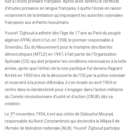
suit à l’
école primaire
française. Après avoir obtenu le
certificat
d’études primaires
en langue française, il quitte l’école en raison
notamment de la limitation qu’imposaient les autorités coloniales
françaises aux enfants musulmans.
Youcef Zighoud a adhéré dès l’âge de 17 ans au Parti du peuple
algérien (PPA) dont il fut, en 1938, le premier responsable à
Smendou. Élu du
Mouvement pour le triomphe des libertés
démocratiques
(MTLD) en 1947, il fait partie de l'Organisation
Spéciale (OS) qui doit préparer les conditions nécessaires à la lutte
armée, après que l'échec de la voie pacifique fut devenu flagrant.
Arrêté en 1950 lors de la découverte de l'OS par la police coloniale
et incarcéré à la prison d'Annaba, il s'en évade en avril 1954 et
rentre dans la clandestinité pour s'engager dans l'action militante
du Comité révolutionnaire d'unité et d'action (CRUA) dès sa
création.
er
Le
1
novembre 1954, il est aux côtés de
Didouche Mourad
,
responsable du Nord-Constantinois qui deviendra la Wilaya II de
l'Armée de libération nationale (ALN). Youcef Zighoud participe