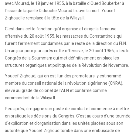
avec Mourad, le 18 janvier 1955, à la bataille d'Oued Boukerker à
l'issue de laquelle Didouche Mourad trouve la mort. Youcef
Zighoud le remplace à la tête de la Wilaya II
.
C'est dans cette fonction qu'il organise et dirige la fameuse
offensive du 20 août 1955, les massacres du Constantinois qui
furent fermement condamnés par le reste de la direction du FLN.
Un an jour pour jour après cette offensive, le 20 août 1956, a lieu le
Congrès de la Soummam qui met définitivement en place les
structures organiques et politiques de la
Révolution de Novembre
.
Youcef Zighoud, qui en est l'un des promoteurs, y est nommé
membre du conseil national de la révolution algérienne (CNRA),
élevé au grade de colonel de l'ALN et confirmé comme
commandant de la Wilaya II.
Peu après, il regagne son poste de combat et commence à mettre
en pratique les décisions du Congrès. C'est au cours d'une tournée
d'explication et d'organisation dans les unités placées sous son
autorité que Youcef Zighoud tombe dans une embuscade de