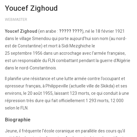
Youcef Zighoud
WEBMASTER
Youcef Zighoud
(en arabe :
???? ?????
), né le 18 février 1921
dans le village Smendou qui porte aujourd'hui son nom (au nord-
est de Constantine) et mort à Sidi Mezghiche le
25 septembre 1956 dans un accrochage avec l'armée française,
est un responsable du FLN combattant pendant la guerre d'Algérie
dans le nord-Constantinois.
Il planifie une résistance et une lutte armée contre l'occupant et
opresseur français, à Philippeville (actuelle ville de Skikda) et ses
environs, le 20 août 1955, laissant 123 morts, ce qui conduit à une
répression très dure qui fait officiellement
1 293
morts,
12 000
selon le FLN.
Biographie
Jeune, il fréquente l’
école coranique
en parallèle des cours qu’il