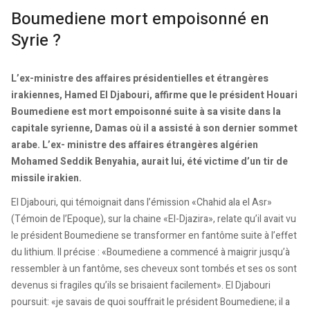
Boumediene mort empoisonné en
Syrie ?
L’ex-ministre des affaires présidentielles et étrangères
irakiennes, Hamed El Djabouri, affirme que le président Houari
Boumediene est mort empoisonné suite à sa visite dans la
capitale syrienne, Damas où il a assisté à son dernier sommet
arabe. L’ex- ministre des affaires étrangères algérien
Mohamed Seddik Benyahia, aurait lui, été victime d’un tir de
missile irakien.
El Djabouri, qui témoignait dans l’émission «Chahid ala el Asr»
(Témoin de l’Epoque), sur la chaine «El-Djazira», relate qu’il avait vu
le président Boumediene se transformer en fantôme suite à l’effet
du lithium. Il précise : «Boumediene a commencé à maigrir jusqu’à
ressembler à un fantôme, ses cheveux sont tombés et ses os sont
devenus si fragiles qu’ils se brisaient facilement». El Djabouri
poursuit: «je savais de quoi souffrait le président Boumediene; il a