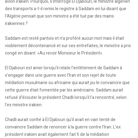
avion irakien. Pourquoi, s’interroge El Djabouri, le ministre algérien
des transports a-t-il remis le registre à Saddam en lui disant que
l’Algérie pensait que son ministre a été tué par des mains
irakiennes ?
Saddam est resté pantois et n’a proféré aucun mot mais il était
visiblement décontenancé et sur ces entrefaites, le ministre a pris
congé en disant: «Au revoir Monsieur le Président».
El Djabouri est amer lorsqu’il relate l’entêtement de Saddam à
s’engager dans une guerre avec l’Iran et son rejet de toute
médiation musulmane ou africaine qui aurait pu le convaincre que
cette guerre était fomentée par les américains. Saddam aurait
refusé d’écouter le président Chadli lorsqu’il l’a rencontré, selon
l’ex ministre irakien.
Chadli aurait confié à El Djabouri qu’il avait en vain tenté de
convaincre Saddam de renoncer à la guerre contre l’Iran. L’ex
président irakien avait également fait fi de la médiation