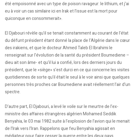
été empoisonné avec un type de poison ravageur: le lithium, et j’ai
eu à voir un cas similaire ici en Irak et l’issue est la mort pour
quiconque en consommerait».
El Djabouri révèle qu’il se tenait constamment au courant de l’état
du défunt président étant donné la place de l’Algérie dans le cœur
des irakiens, et que le docteur Ahmed Taleb El Ibrahimi le
renseignait sur l’évolution de la santé du président Boumediene –
dieu ait son âme- et qu’il lui a confié, lors des derniers jours du
président, que le «siège» s’est durci en ce qui concerne les visites
quotidiennes de sorte qu’il était le seul à le voir ainsi que quelques
personnes très proches car Boumediene avait réellement l’air d’un
spectre.
D’autre part, El Djabouri, a levé le voile sur le meurtre de l’ex-
ministre des affaires étrangères algérien Mohamed Seddik
Benyahia, le 03 mai 1982 suite à l’explosion de l’avion qui le menait
de l’Irak vers l’Iran. Rappelons que feu Benyahia agissait en
médiateur pour faire cesser la guerre entre les deux pays.