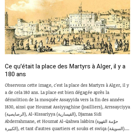
Ce qu'était la place des Martyrs à Alger, il y a
180 ans
Observons cette image, c'est la place des Martyrs à Alger, il y
a de cela 180 ans. La place est bien dégagée après la
démolition de la mosquée Assayyida vers la fin des années
1830, ainsi que Houmat Assiyyaghine (joailliers), Arrssayciyya
(الرصايصية), Al-Kissariyya (القيسارية), Djamaa Sidi
Abderrahmane, et Houmat Al-Qahwa lakbira (حوْمة القهوة
الكبيرة), et tant d'autres quartiers et souks et swiqa (السويقة)....