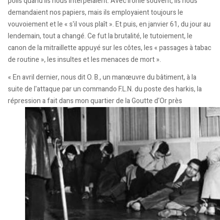
polis quand ils nous interpelaient. Avec ironie souvent, ils nous
demandaient nos papiers, mais ils employaient toujours le
vouvoiement et le « s'il vous plaît ». Et puis, en janvier 61, du jour au
lendemain, tout a changé. Ce fut la brutalité, le tutoiement, le
canon de la mitraillette appuyé sur les côtes, les « passages à tabac
de routine », les insultes et les menaces de mort ».
« En avril dernier, nous dit O. B., un manœuvre du bâtiment, à la
suite de l'attaque par un commando F.L.N. du poste des harkis, la
répression a fait dans mon quartier de la Goutte d'Or près