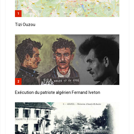
1
Tizi Ouzou
2
Exécution du patriote algérien Fernand Iveton