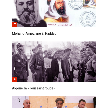
7
Mohand-Améziane El Haddad
8
Algérie, la «Toussaint rouge»