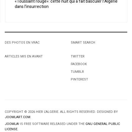
«Toussaint rouge»: cette nuit qui a fait basculer l’Algérie
dans l’insurrection
DES PHOTOS EN VRAC
SMART SEARCH
ARTICLES MIS EN AVANT
TWITTER
FACEBOOK
TUMBLR
PINTEREST
COPYRIGHT © 2026 HIER L'ALGERIE. ALL RIGHTS RESERVED. DESIGNED BY
JOOMLART.COM
.
JOOMLA!
IS FREE SOFTWARE RELEASED UNDER THE
GNU GENERAL PUBLIC
LICENSE.