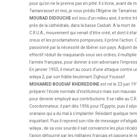
pour qu'on ne le prenne pas en pitié. Il s'écrie, avant de
Tamanrasset et moi, je vous prédis l'Algérie de Tamanra
MOURAD DIDOUCHE
est issu d'un milieu aisé, il entre 
près de la cathédrale, dans la basse Casbah. A la mort de 
C.R.U.A., mouvement qui venait d'être créé, et dont il ét
creux et les proclamations pompeuses, il prône l'action. Or
passionné par la nécessité de libérer son pays. Adjoint de
effectif réduit de maquisards sous ses ordres, il multip
l'armée française, pour donner à son adversaire l'impressi
En janvier 1955, il meurt au cours d'une attaque contre un 
wilaya 2, par son fidèle lieutenant Zighout Youssef.
MOHAMED BOUDIAF KHEIREDDINE
est né le 23 juin 19
préparer l'école normale d'instituteurs mais son mauvai
pour devenir employé aux contributions. Il se rallie au C.R.
Coordonnateur, il part dès 1956 pour l'Égypte, puis il sé
oranaise qui a du mal à s'implanter. Résidant quelque temp
inquiétant. Puis il reprend son rôle de messager infatigab
wilaya ; de sa voix sourde il sait convaincre les plus récalc
l'avion détourné par les militaires français et passera le r