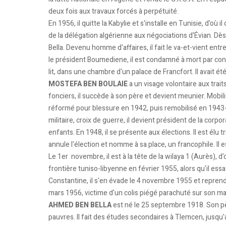
deux fois aux travaux forcés à perpétuité.
En 1956, il quitte la Kabylie et s'installe en Tunisie, d'où il
de la délégation algérienne aux négociations d'Évian. Dès
Bella. Devenu homme d'affaires, il fait le va-et-vient ent
le président Boume­diene, il est condamné à mort par con
lit, dans une chambre d'un palace de Franc­fort. Il avait é
MOSTEFA BEN BOULAIE
a un visage volontaire aux traits
fonciers, il succède à son père et devient meunier. Mobilisé
réformé pour blessure en 1942, puis remobilisé en 1943-1
militaire, croix de guerre, il devient président de la corp
enfants. En 1948, il se présente aux élections. Il est élu
annule l'élection et nomme à sa place, un francophile. Il e
Le 1er novembre, il est à la tête de la wilaya 1 (Aurès), d'o
frontière tuniso-libyenne en février 1955, alors qu'il ess
Constantine, il s'en évade le 4 novembre 1955 et reprend l
mars 1956, victime d'un colis piégé parachuté sur son ma
AHMED BEN BELLA
est né le 25 septembre 1918. Son pèr
pauvres. Il fait des études secondaires à Tlemcen, jus­qu'a