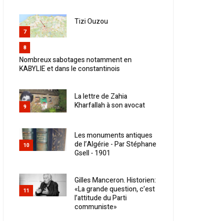
Tizi Ouzou
7
8
Nombreux sabotages notamment en
KABYLIE et dans le constantinois
La lettre de Zahia
Kharfallah à son avocat
9
Les monuments antiques
de l’Algérie - Par Stéphane
10
Gsell - 1901
Gilles Manceron. Historien:
«La grande question, c’est
11
l’attitude du Parti
communiste»