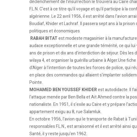
déclenchement de l'insurrection le trouvera au Caire cha
F.L.N. C'est à ce titre qu'il voyage et qu'il participe à la 
algérienne. Le 22 avril 1956, il est arrêté dans l'avion arra
Boudiaf, Khider et Lachraf. Il passera sept ans à la prison
politiques et économiques
RABAH BITAT
est modeste magasinier à la manufacture d
audace exceptionnelle et une grande témérité, ce qui lui 
ans de prison et dix ans d'interdiction de séjour. Dès les 
wilaya 4, et organiser la guérilla urbaine à Alger.Une fic
d'Alger à l'intention de toutes les forces de police, qui ré
en place des commandos qui allaient s'implanter solidemen
Pointe.
MOHAMED BEN YOUSSEF KHIDER
est autodidacte. Il fa
l'attaque menée par Ben Bella et Ait Ahmed contre la po
nationaliste. En 1951, il s'exile au Caire et y prépare l'a
appartement exigu au 8, rue Salamluk.
En octobre 1956, l'avion qui le transporte de Rabat à Tu
responsables F.L.N., est arraisonné et il est arrêté ainsi 
Santé, il y reste jusqu'en 1962.