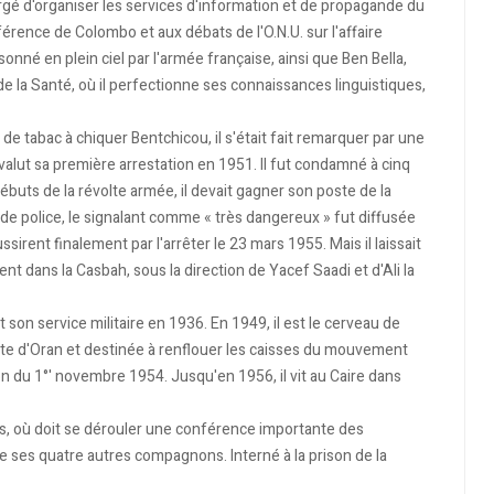
rgé d'organiser les services d'information et de propagande du
conférence de Colombo et aux débats de l'O.N.U. sur l'affaire
isonné en plein ciel par l'armée française, ainsi que Ben Bella,
 de la Santé, où il perfectionne ses connaissances linguistiques,
e tabac à chiquer Bentchicou, il s'était fait remarquer par une
valut sa première arrestation en 1951. Il fut condamné à cinq
débuts de la révolte armée, il devait gagner son poste de la
he de police, le signalant comme « très dangereux » fut diffusée
ussirent finalement par l'arrêter le 23 mars 1955. Mais il laissait
t dans la Casbah, sous la direction de Yacef Saadi et d'Ali la
it son service militaire en 1936. En 1949, il est le cerveau de
ste d'Oran et destinée à renflouer les caisses du mouvement
ction du 1°' novembre 1954. Jusqu'en 1956, il vit au Caire dans
nis, où doit se dérouler une conférence importante des
que ses quatre autres compagnons. Interné à la prison de la