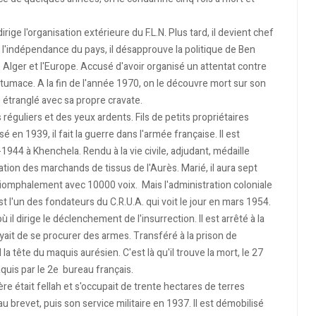
 dirige l'organisation extérieure du F.L.N. Plus tard, il devient chef
 l'indépendance du pays, il désapprouve la politique de Ben
re Alger et l'Europe. Accusé d'avoir organisé un attentat contre
tumace. A la fin de l'année 1970, on le découvre mort sur son
té étranglé avec sa propre cravate.
 réguliers et des yeux ardents. Fils de petits propriétaires
 en 1939, il fait la guerre dans l'armée française. Il est
944 à Khenchela. Rendu à la vie civile, adjudant, médaille
oration des marchands de tissus de l'Aurès. Marié, il aura sept
 triomphalement avec 10000 voix. Mais l'administration coloniale
st l'un des fondateurs du C.R.U.A. qui voit le jour en mars 1954.
ù il dirige le déclenchement de l'insurrection. Il est arrêté à la
ayait de se procurer des armes. Transféré à la prison de
a tête du maquis aurésien. C'est là qu'il trouve la mort, le 27
quis par le 2e bureau français.
e était fellah et s'occupait de trente hectares de terres
u brevet, puis son service militaire en 1937. Il est démobilisé