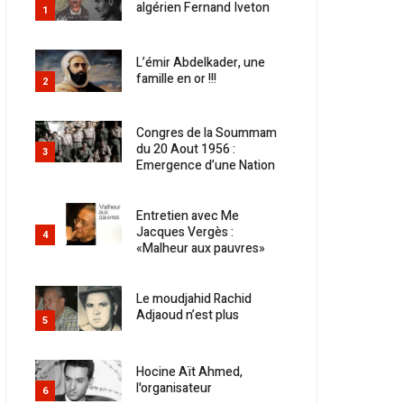
algérien Fernand Iveton
1
L’émir Abdelkader, une
famille en or !!!
2
Congres de la Soummam
du 20 Aout 1956 :
3
Emergence d’une Nation
Entretien avec Me
Jacques Vergès :
4
«Malheur aux pauvres»
Le moudjahid Rachid
Adjaoud n’est plus
5
Hocine Aït Ahmed,
l'organisateur
6