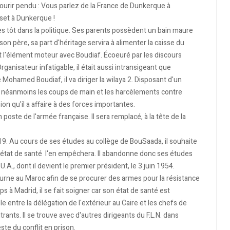
 mourir pendu : Vous parlez de la France de Dunkerque à
sset à Dunkerque !
très tôt dans la politique. Ses parents possèdent un bain maure
son père, sa part d'héritage servira à alimenter la caisse du
ait l'élément moteur avec Boudiaf. Écoeuré par les discours
ganisateur infatigable, il était aussi intransigeant que
 Mohamed Boudiaf, il va diriger la wilaya 2. Disposant d'un
lie néanmoins les coups de main et les harcèlements contre
on qu'il a affaire à des forces importantes.
poste de l'armée française. Il sera remplacé, à la tête de la
19. Au cours de ses études au collège de Bou­Saada, il souhaite
s état de santé l'en empêchera. Il abandonne donc ses études
U.A., dont il devient le premier président, le 3 juin 1954.
journe au Maroc afin de se procurer des armes pour la résistance
s à Madrid, il se fait soigner car son état de santé est
le entre la délégation de l'extérieur au Caire et les chefs de
itrants. Il se trouve avec d'autres dirigeants du F.L.N. dans
este du conflit en prison.