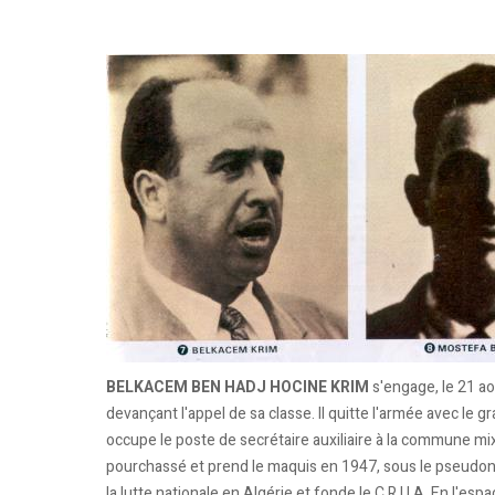
BELKACEM BEN HADJ HOCINE KRIM
s'engage, le 21 ao
devançant l'appel de sa classe. Il quitte l'armée avec le gr
occupe le poste de secrétaire auxiliaire à la commune mix
pourchassé et prend le maquis en 1947, sous le pseudony
la lutte nationale en Algérie et fonde le C.R.U.A. En l'e