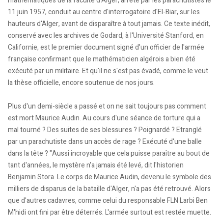
mathématiques de la faculté d'Alger, arrêté par les parachutistes le
11 juin 1957, conduit au centre d'interrogatoire d'El-Biar, sur les
hauteurs d'Alger, avant de disparaître à tout jamais. Ce texte inédit,
conservé avec les archives de Godard, à l'Université Stanford, en
Californie, est le premier document signé d'un officier de l'armée
française confirmant que le mathématicien algérois a bien été
exécuté par un militaire. Et qu'il ne s'est pas évadé, comme le veut
la thèse officielle, encore soutenue de nos jours.
Plus d'un demi-siècle a passé et on ne sait toujours pas comment
est mort Maurice Audin. Au cours d'une séance de torture qui a
mal tourné ? Des suites de ses blessures ? Poignardé ? Etranglé
par un parachutiste dans un accès de rage ? Exécuté d'une balle
dans la tête ? "Aussi incroyable que cela puisse paraître au bout de
tant d'années, le mystère n'a jamais été levé, dit l'historien
Benjamin Stora. Le corps de Maurice Audin, devenu le symbole des
milliers de disparus de la bataille d'Alger, n'a pas été retrouvé. Alors
que d'autres cadavres, comme celui du responsable FLN Larbi Ben
M'hidi ont fini par être déterrés. L'armée surtout est restée muette.