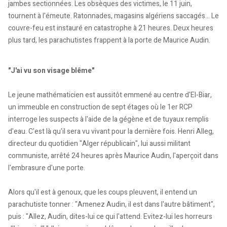
jambes sectionnées. Les obsèques des victimes, le 11 juin,
tournent à l'émeute. Ratonnades, magasins algériens saccagés... Le
couvre-feu est instauré en catastrophe à 21 heures. Deux heures
plus tard, les parachutistes frappent à la porte de Maurice Audin.
"J'ai vu son visage blême"
Le jeune mathématicien est aussitôt emmené au centre d'El-Biar,
un immeuble en construction de sept étages où le 1er RCP
interroge les suspects à l'aide de la gégène et de tuyaux remplis
d'eau. C'est là qu'il sera vu vivant pour la dernière fois. Henri Alleg,
directeur du quotidien "Alger républicain", lui aussi militant
communiste, arrêté 24 heures après Maurice Audin, l'aperçoit dans
l'embrasure d'une porte.
Alors qu'il est à genoux, que les coups pleuvent, il entend un
parachutiste tonner : "Amenez Audin, il est dans l'autre bâtiment",
puis : "Allez, Audin, dites-lui ce qui l'attend. Evitez-lui les horreurs