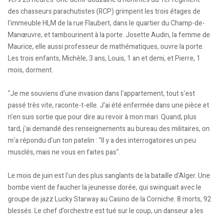
des chasseurs parachutistes (RCP) grimpent les trois étages de
l'immeuble HLM de la rue Flaubert, dans le quartier du Champ-de-
Manœuvre, et tambourinent à la porte. Josette Audin, la femme de
Maurice, elle aussi professeur de mathématiques, ouvre la porte.
Les trois enfants, Michèle, 3 ans, Louis, 1 an et demi, et Pierre, 1
mois, dorment.
"Je me souviens d'une invasion dans l'appartement, tout s'est
passé très vite, raconte-t-elle. J'ai été enfermée dans une pièce et
n'en suis sortie que pour dire au revoir à mon mari. Quand, plus
tard, j'ai demandé des renseignements au bureau des militaires, on
m'a répondu d'un ton patelin : "Il y a des interrogatoires un peu
musclés, mais ne vous en faites pas".
Le mois de juin est l'un des plus sanglants de la bataille d'Alger. Une
bombe vient de faucher la jeunesse dorée, qui swinguait avec le
groupe de jazz Lucky Starway au Casino de la Corniche. 8 morts, 92
blessés. Le chef d'orchestre est tué sur le coup, un danseur a les