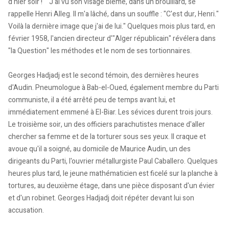
d'hier soir !" "J'ai vu son visage blême, dans un brouillard, se
rappelle Henri Alleg. Il m'a lâché, dans un souffle : "C'est dur, Henri."
Voilà la dernière image que j'ai de lui." Quelques mois plus tard, en
février 1958, l'ancien directeur d'"Alger républicain" révélera dans
"la Question" les méthodes et le nom de ses tortionnaires.
Georges Hadjadj est le second témoin, des dernières heures
d'Audin. Pneumologue à Bab-el-Oued, également membre du Parti
communiste, il a été arrêté peu de temps avant lui, et
immédiatement emmené à El-Biar. Les sévices durent trois jours.
Le troisième soir, un des officiers parachutistes menace d'aller
chercher sa femme et de la torturer sous ses yeux. Il craque et
avoue qu'il a soigné, au domicile de Maurice Audin, un des
dirigeants du Parti, l'ouvrier métallurgiste Paul Caballero. Quelques
heures plus tard, le jeune mathématicien est ficelé sur la planche à
tortures, au deuxième étage, dans une pièce disposant d'un évier
et d'un robinet. Georges Hadjadj doit répéter devant lui son
accusation.