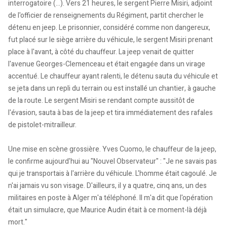
interrogatoire (...). Vers 21 heures, le sergent Pierre Misiri, adjoint
de l'officier de renseignements du Régiment, partit chercher le
détenu en jeep. Le prisonnier, considéré comme non dangereux,
fut placé sur le siège arrière du véhicule, le sergent Misiri prenant
place à l'avant, à côté du chauffeur. La jeep venait de quitter
l'avenue Georges-Clemenceau et était engagée dans un virage
accentué. Le chauffeur ayant ralenti, le détenu sauta du véhicule et
se jeta dans un repli du terrain ou est installé un chantier, à gauche
de la route. Le sergent Misiri se rendant compte aussitôt de
l'évasion, sauta à bas de la jeep et tira immédiatement des rafales
de pistolet-mitrailleur.
Une mise en scène grossière. Yves Cuomo, le chauffeur de la jeep,
le confirme aujourd'hui au "Nouvel Observateur" : "Je ne savais pas
qui je transportais à l'arrière du véhicule. L'homme était cagoulé. Je
n'ai jamais vu son visage. D'ailleurs, il y a quatre, cinq ans, un des
militaires en poste à Alger m'a téléphoné. Il m'a dit que l'opération
était un simulacre, que Maurice Audin était à ce moment-là déjà
mort."