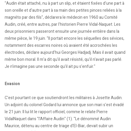
"Audin était attaché, nu à part un slip, et étaient fixées d'une part à
son oreille et d'autre part à sa main des petites pinces reliées à la
magnéto par des fils", déclarera le médecin en 1960 au Comité
Audin, créé, entre autres, par l'historien Pierre Vidal-Naquet. Les
deux prisonniers passeront ensuite une journée entière dans la
même pièce, le 19 juin. "Il portait encore les séquelles des sévices,
notamment des escarres noires où avaient été accrochées les
électrodes, déclare aujourd'hui Georges Hadjadj. Mais il avait quand
même bon moral. Il m'a dit qu'il avait résisté, qu'il n'avait pas parlé.
Je n'imagine pas une seconde qu'il ait pu s'enfuir."
Evasion
C'est pourtant ce que soutiendront les militaires à Josette Audin.
Un adjoint du colonel Godard lui annonce que son mari s'est évadé
le 21 juin. Il lui lit le rapport officiel, comme le relate Pierre
VidalNaquet dans "l'Affaire Audin" (1). "Le dénommé Audin
Maurice, détenu au centre de triage d'El-Biar, devait subir un