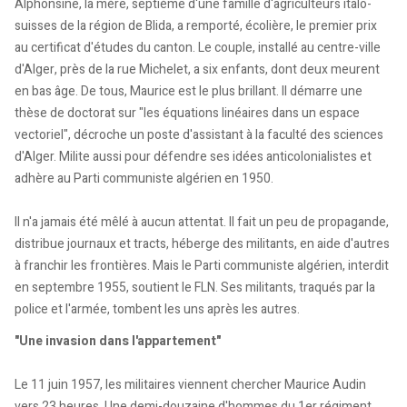
Alphonsine, la mère, septième d'une famille d'agriculteurs italo-
suisses de la région de Blida, a remporté, écolière, le premier prix
au certificat d'études du canton. Le couple, installé au centre-ville
d'Alger, près de la rue Michelet, a six enfants, dont deux meurent
en bas âge. De tous, Maurice est le plus brillant. Il démarre une
thèse de doctorat sur "les équations linéaires dans un espace
vectoriel", décroche un poste d'assistant à la faculté des sciences
d'Alger. Milite aussi pour défendre ses idées anticolonialistes et
adhère au Parti communiste algérien en 1950.
Il n'a jamais été mêlé à aucun attentat. Il fait un peu de propagande,
distribue journaux et tracts, héberge des militants, en aide d'autres
à franchir les frontières. Mais le Parti communiste algérien, interdit
en septembre 1955, soutient le FLN. Ses militants, traqués par la
police et l'armée, tombent les uns après les autres.
"Une invasion dans l'appartement"
Le 11 juin 1957, les militaires viennent chercher Maurice Audin
vers 23 heures. Une demi-douzaine d'hommes du 1er régiment